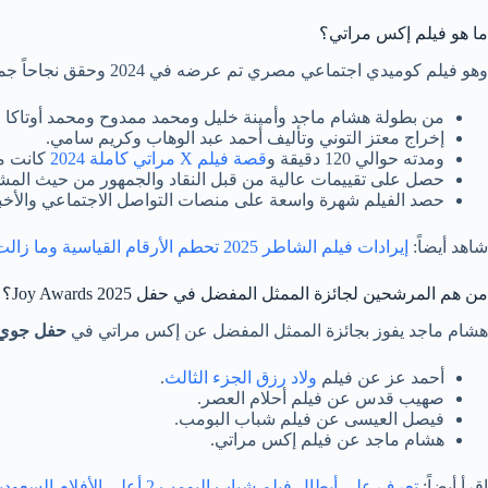
ما هو فيلم إكس مراتي؟
وهو فيلم كوميدي اجتماعي مصري تم عرضه في 2024 وحقق نجاحاً جماهيرياً ملحوظاً وهو:
من بطولة هشام ماجد وأمينة خليل ومحمد ممدوح ومحمد أوتاك
إخراج معتز التوني وتأليف أحمد عبد الوهاب وكريم سامي.
ومدته حوالي 120 دقيقة و
قصة فيلم X مراتي كاملة 2024
كانت م
حصل على تقييمات عالية من قبل النقاد والجمهور من حيث المشاه
حصد الفيلم شهرة واسعة على منصات التواصل الاجتماعي والأخب
شاهد أيضاً:
إيرادات فيلم الشاطر 2025 تحطم الأرقام القياسية وما زالت في ازدياد
من هم المرشحين لجائزة الممثل المفضل في حفل Joy Awards 2025؟
هشام ماجد يفوز بجائزة الممثل المفضل عن إكس مراتي في
حفل جوي 
أحمد عز عن فيلم
ولاد رزق الجزء الثالث
.
صهيب قدس عن فيلم أحلام العصر.
فيصل العيسى عن فيلم شباب البومب.
هشام ماجد عن فيلم إكس مراتي.
اقرأ أيضاً:
تعرف على أبطال فيلم شباب البومب 2 أعلى الأفلام السعودية إيراداً لعام 2025