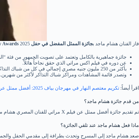
فاز الفنان هشام ماجد ب
جائزة الممثل المفضل في حفل Joy Awards
2025 وهي:
جائزة جماهيرية بالكامل وتعتمد على تصويت الجمهور من فئة “الس
عن دوره في فيلم اكس مراتي الذي حقق نجاحاً هائلاً.
بأكثر من 250 مليون جنيه مصري إجمالي في كل من شباك التذاكر المصري والسعودي.
وتصدر قائمة المشاهدات ومراكز شباك التذاكر لأكثر من شهرين.
اقرأ أيضاً:
تكريم معتصم النهار في مهرجان بياف 2025: أفضل ممثل عربي
من قدم جائزة هشام ماجد؟
تم تقديم جائزة أفضل ممثل عن فيلم X مراتي للفنان المصري هشام ماجد من قبل النجمة التركية الشهيرة توبا بويوكستون ضمن حفل
ماذا فعل هشام ماجد عند تلقي الجائزة؟
صعد هشام ماجد إلى المسرح وتحدث بطرافة إلى مقدمي الحفل والجمهور 