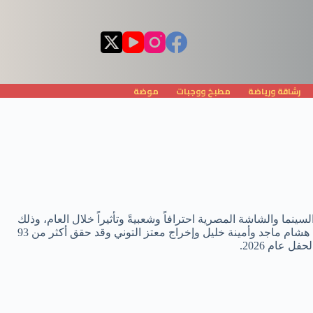
رشاقة ورياضة
مطبخ ووجبات
موضة
لسينما والشاشة المصرية احترافاً وشعبيةً وتأثيراً خلال العام، وذلك
بأداء كوميدي محترف في فيلم اكس مراتي الذي تصدرت إيراداته شباك التذاكر المصري لأكثر من شهر، وهو فيلم كوميدي اجتماعي من بطولة هشام ماجد وأمينة خليل وإخراج معتز التوني وقد حقق أكثر من 93