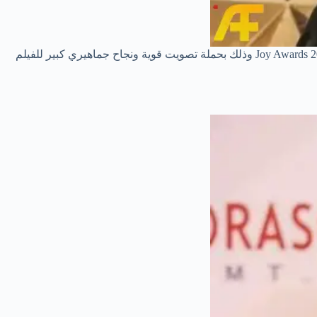
بجائزة الممثل المفضل من تصويت الجمهور ضمن فئة السينما عن فيلم “إكس مراتي” في حفل Joy Awards 2025 وذلك بحملة تصويت قوية ونجاح جماهيري كبير للفيلم