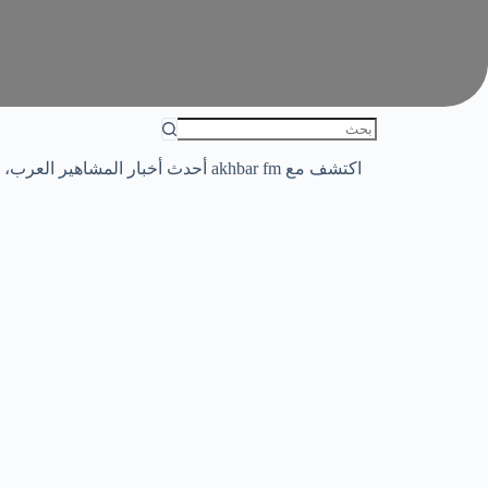
اكتشف مع akhbar fm أحدث أخبار الم
 are recruiting a landscape technician, a skilled...