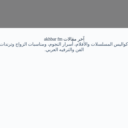
آخر مقالات akhbar fm
شاهير العرب، كواليس المسلسلات والأفلام، أسرار النجوم، ومناسبات الزواج وترن
الفن والترفيه العربي.
pe Technician / Arborist / Logger Operator.
ist / Logger Operator. Completely_Free_Recruitment_and_Immigration_ProcessWe