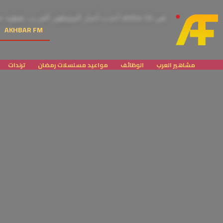
في akhbar fm أحدث أخبار المشاهير العرب، تغطية حصرية لمسلسلات رمضان، وأبرز ترندات الأفلام والسير الذاتية للنجوم. كل ما يهمك عن الممثلين والممثلات في مكان واحد!
AKHBAR FM
مشاهير العرب
الوظائف
مواعيد مسلسلات رمضان
ترندات