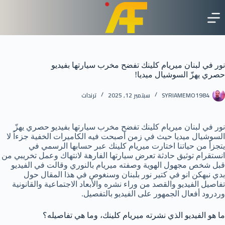
لتجاوز
لى
لمحتوى
نور في لبنان ميريام كلينك تفضح مخرب سيارتها بفيديو
حصري يهزّ السوشيال ميديا!
SYRIAMEMO1984
سبتمبر 12, 2025
ترندات
نور في لبنان ميريام كلينك تفضح مخرب سيارتها بفيديو حصري يهزّ
السوشيال ميديا حيث في زمن أصبحت فيه الكاميرات الخفية جزءاً لا
يتجزأ من حياتنا اختارت ميريام كلينك عبر حسابها الرسمي في
انستقرام توثيق حادثة تعرض سيارتها الفارهة لانتهاك وعمل تخريبي من
قبل شخص مجهول الهوية وصفته ميريام بالنوري وقالت في الفيديو
بدي نبهكن انو في كتير نور بلبنان وسنغوص في هذا المقال حول
تفاصيل الفيديو والقصد من وراء نشره والأبعاد الاجتماعية والقانونية
وردرود أفعال الجمهور على الفيديو بالتفصيل.
ما هو الفيديو الذي نشرته ميريام كلينك، وما هي تفاصيله؟