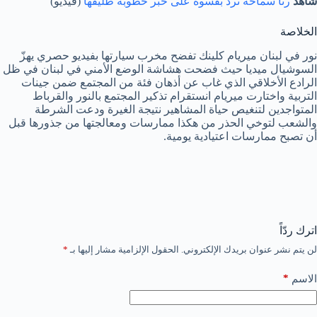
شاهد
رنا سماحة ترد بقسوة على خبر خطوبة طليقها
(فيديو)
الخلاصة
نور في لبنان ميريام كلينك تفضح مخرب سيارتها بفيديو حصري يهزّ
السوشيال ميديا حيث فضحت هشاشة الوضع الأمني في لبنان في ظل
الرادع الأخلاقي الذي غاب عن أذهان فئة من المجتمع ضمن جينات
التربية واختارت ميريام انستقرام تذكير المجتمع بالنور والقرباط
المتواجدين لتنغيص حياة المشاهير نتيجة الغيرة ودعت الشرطة
والشعب لتوخي الحذر من هكذا ممارسات ومعالجتها من جذورها قبل
أن تصبح ممارسات اعتيادية يومية.
اترك ردّاً
لن يتم نشر عنوان بريدك الإلكتروني.
الحقول الإلزامية مشار إليها بـ
*
*
الاسم