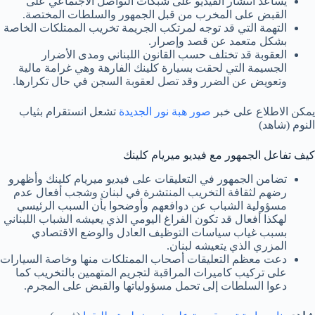
يساعد انتشار الفيديو على شبكات التواصل الاجتماعي على
القبض على المخرب من قبل الجمهور والسلطات المختصة.
التهمة التي قد توجه لمرتكب الجريمة تخريب الممتلكات الخاصة
بشكل متعمد عن قصد وإصرار.
العقوبة قد تختلف حسب القانون اللبناني ومدى الأضرار
الجسيمة التي لحقت بسيارة كلينك الفارهة وهي غرامة مالية
وتعويض عن الضرر وقد تصل لعقوبة السجن في حال تكرارها.
يمكن الاطلاع على خبر
صور هبة نور الجديدة
تشعل انستقرام بثياب
النوم (شاهد)
كيف تفاعل الجمهور مع فيديو ميريام كلينك
تضامن الجمهور في التعليقات على فيديو ميريام كلينك وأظهرو
رضهم لثقافة التخريب المنتشرة في لبنان وشجب أفعال عدم
مسؤولية الشباب عن دوافعهم وأوضحوا بأن السبب الرئيسي
لهكذا أفعال قد تكون الفراغ اليومي الذي يعيشه الشباب اللبناني
بسبب غياب سياسات التوظيف العادل والوضع الاقتصادي
المزري الذي يتعيشه لبنان.
دعت معظم التعليقات أصحاب الممتلكات منها وخاصة السيارات
على تركيب كاميرات المراقبة لتجريم المتهمين بالتخريب كما
دعوا السلطات إلى تحمل مسؤولياتها والقبض على المجرم.