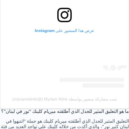
عرض هذا المنشور على Instagram
تمت مشاركة منشور بواسطة ‏‎Myriam Klink‎‏ (@‏‎myriamklinkk‎‏)
ما هو التعليق المثير للجدل الذي أطلقته ميريام كلينك “نور في لبنان”؟
التعليق المثير للجدل الذي أطلقته ميريام كلينك هو جملة “انتبهوا في
لبنان كتير نور”، والذي أكدت من خلاله كلينك على تواجد العديد من فئة