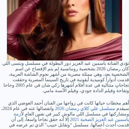
تؤدي الفنانة ياسمين عبد العزيز دور البطولة في مسلسل وننسى اللي
كان رمضان 2026 بشخصية رومانسية لم يتم الإفصاح عن اسم
الشخصية بعد، وهي ممثلة مصرية من أشهر نجوم الشاشة العربية،
قدمت أدواراً كوميدية أيقونية في تاريخ السينما المصرية وحققت
نجاحاتٍ متتالية في عدة أفلام أشهرها زكي شان في عام 2005 وحاحا
وتفاحة وفيلم الدادة جودي، وفيلم الآنسة مامي.
أهم محطات حياتها كانت في زواجها من الفنان أحمد العوضي الذي
سيقدم
مسلسل علي كلاي رمضان 2026
وانفصالها عنه في عام 2024،
ومشاركتها في مسلسل اللي مالوش كبير في نفس العام ل
أزمة
ياسمين عبد العزيز الصحية 2021
إلا أنه حقق نجاحاُ واسعاً، إلى أن
قدمت أحدث أعمالها، مسلسل “وتقابل حبيب” الذي تم عرضه في