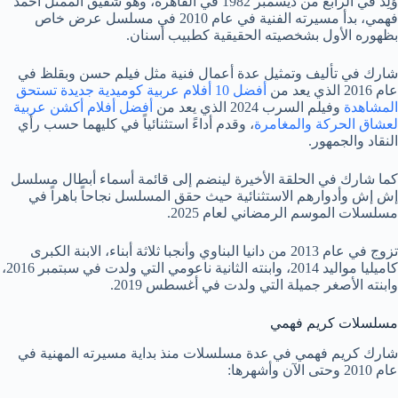
وُلِدَ في الرابع من ديسمبر 1982 في القاهرة، وهو شقيق الممثل أحمد
فهمي، بدأ مسيرته الفنية في عام 2010 في مسلسل عرض خاص
بظهوره الأول بشخصيته الحقيقية كطبيب أسنان.
شارك في تأليف وتمثيل عدة أعمال فنية مثل فيلم حسن وبقلظ في
عام 2016 الذي يعد من
أفضل 10 أفلام عربية كوميدية جديدة تستحق
المشاهدة
وفيلم السرب 2024 الذي يعد من
أفضل أفلام أكشن عربية
لعشاق الحركة والمغامرة
، وقدم أداءً استثنائياً في كليهما حسب رأي
النقاد والجمهور.
كما شارك في الحلقة الأخيرة لينضم إلى قائمة أسماء أبطال مسلسل
إش إش وأدوارهم الاستثنائية حيث حقق المسلسل نجاحاً باهراً في
مسلسلات الموسم الرمضاني لعام 2025.
تزوج في عام 2013 من دانيا البناوي وأنجبا ثلاثة أبناء، الابنة الكبرى
كاميليا مواليد 2014، وابنته الثانية ناعومي التي ولدت في سبتمبر 2016،
وابنته الأصغر جميلة التي ولدت في أغسطس 2019.
مسلسلات كريم فهمي
شارك كريم فهمي في عدة مسلسلات منذ بداية مسيرته المهنية في
عام 2010 وحتى الآن وأشهرها: