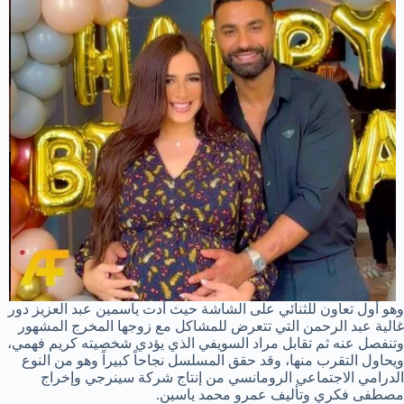
وهو أول تعاون للثنائي على الشاشة حيث أدت ياسمين عبد العزيز دور
غالية عبد الرحمن التي تتعرض للمشاكل مع زوجها المخرج المشهور
وتنفصل عنه ثم تقابل مراد السويفي الذي يؤدي شخصيته كريم فهمي،
ويحاول التقرب منها، وقد حقق المسلسل نجاحاً كبيراً وهو من النوع
الدرامي الاجتماعي الرومانسي من إنتاج شركة سينرجي وإخراج
مصطفى فكري وتأليف عمرو محمد ياسين.