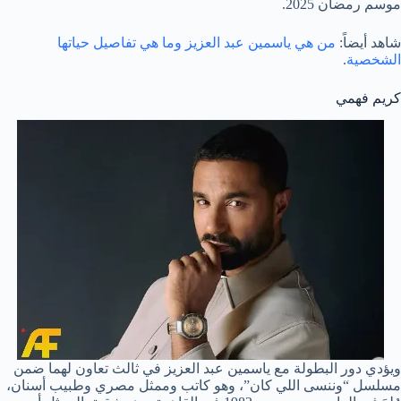
موسم رمضان 2025.
شاهد أيضاً:
من هي ياسمين عبد العزيز وما هي تفاصيل حياتها
الشخصية
.
كريم فهمي
ويؤدي دور البطولة مع ياسمين عبد العزيز في ثالث تعاون لهما ضمن
مسلسل “وننسى اللي كان”، وهو كاتب وممثل مصري وطبيب أسنان،