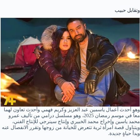
وتقابل حبيب
وهو أحدث أعمال ياسمين عبد العزيز وكريم فهمي وأحدث تعاون لهما
معاً في موسم رمضان 2025، وهو مسلسل درامي من تأليف عمرو
محمد ياسين وإخراج محمد الخبيري وإنتاج سينرجي للإنتاج الفني،
ويتناول قصة امرأة ثرية تتعرض للخيانة من زوجها وتقرر الانفصال عنه
وبدأ حياةٍ جديدة.