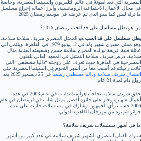
المصرية التي تعد أيقونةً في عالم التلفزيون والسينما المصرية، وخاصةً
في مجال الأعمال الاجتماعية الرومانسية، وأبرز أعماله إخراج مسلسل
ما تراه ليس كما يبدو الذي تم عرضه في موسم رمضان 2025.
من هو بطل مسلسل على قد الحب رمضان 2026؟
ب
طل مسلسل على قد الحب
هو الممثل المصري شريف سلامة سلامة،
وهو ممثل مصري شهير ولد في 12 يوليو 1979 في القاهرة، وينتمي إلى
عائلة فنية عريقة لوالده المخرج سلامة حسن وشقيقته الفنانة منال
سلامة، درس شريف سلامة التمثيل في المعهد العالي للفنون
المسرحية في القاهرة حيث تعرف على زوجته “داليا مصطفى” التي
كانت زميلته ثم أصبحا معاً من أشهر النجوم في السينما المصرية حتى
انفصال شريف سلامة وداليا مصطفى رسمياً
في 25 ديسمبر 2025 بعد
زواج دام لمدة 21 عام.
حقق شريف سلامة نجاحاً باهراً منذ بداياته في عام 2003 في عدة
أعمال شهيرة وحاز على جائزة أفضل ممثل شاب في لرمضان في عام
2006 حسب رأي الجمهور، وشارك في مسلسلات حازت على عدة
جوائز شهيرة من مهرجان القاهرة الدولي.
ما هي أشهر مسلسلات شريف سلامة؟
شارك الفنان المصري الشهير شريف سلامة في عدد كبير من أشهر