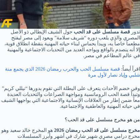
تدور
قصة مسلسل على قد الحب
حول الشيف الإيطالي ذو الأصل
المصري والذي يلعب دوره “شريف سلامة” ويعود إلى مصر ليفتح
مطعماً خاصاً به، ويبدأ بحماس لبناء حياته المهنية بنقطة انطلاق قوية،
إلا أنه ينصدم بالواقع ويواجه العديد من التحديات الاجتماعية والمهنية
في عالم المطاعم في مصر.
اقرأ أيضاً:
قصة مسلسل الحب والحرب رمضان 2026 الذي يجمع منة
شلبي وإياد نصار لأول مرة
وفي خضم الأحداث يتعرف على البطلة التي تقوم بدورها “نيللي كريم”
وتبدأ قصة الحب الرومانسية ومواجهة الصراعات والتحديات العديدة
معاً ضمن إطار من العلاقات الإنسانية والاجتماعية التي يواجهها الشيف
في حياته المهنية والعاطفية والاجتماعية.
من هو مخرج مسلسل على قد الحب؟
مخرج مسلسل على قد الحب رمضان 2026
هو المخرج خالد سعيد وهو
مخرج درامي مصري شهير شارك في أشهر وأبرز المسلسلات