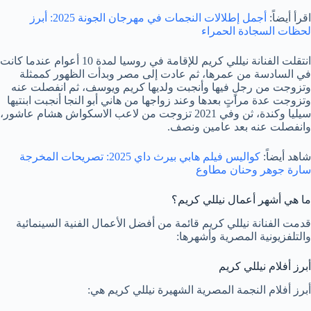
اقرأ أيضاً:
أجمل إطلالات النجمات في مهرجان الجونة 2025: أبرز
لحظات السجادة الحمراء
انتقلت الفنانة نيللي كريم للإقامة في روسيا لمدة 10 أعوام عندما كانت
في السادسة من عمرها، ثم عادت إلى مصر وبدأت الظهور كممثلة
وتزوجت من رجلٍ فيها وأنجبت ولديها كريم ويوسف، ثم انفصلت عنه
وتزوجت عدة مراتٍ بعدها وعند زواجها من هاني أبو النجا أنجبت ابنتيها
سيليا وكندة، ثن وفي 2021 تزوجت من لاعب الاسكواش هشام عاشور،
وانفصلت عنه بعد عامين ونصف.
شاهد أيضاً:
كواليس فيلم هابي بيرث داي 2025: تصريحات المخرجة
سارة جوهر وحنان مطاوع
ما هي أشهر أعمال نيللي كريم؟
قدمت الفنانة نيللي كريم قائمة من أفضل الأعمال الفنية السينمائية
والتلفزيونية المصرية وأشهرها:
أبرز أفلام نيللي كريم
أبرز أفلام النجمة المصرية الشهيرة نيللي كريم هي: