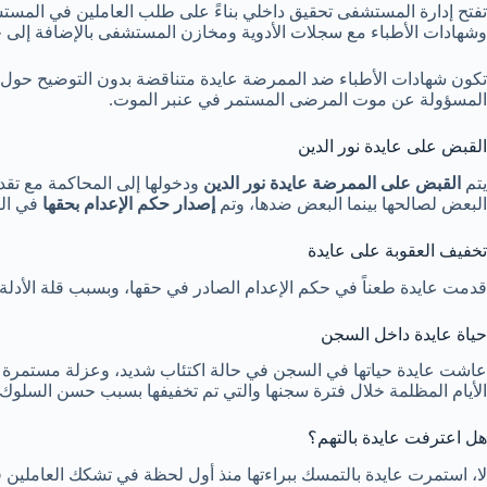
تفتح إدارة المستشفى تحقيق داخلي بناءً على طلب العاملين في المست
وشهادات الأطباء مع سجلات الأدوية ومخازن المستشفى بالإضافة إلى ج
تكون شهادات الأطباء ضد الممرضة عايدة متناقضة بدون التوضيح حول 
المسؤولة عن موت المرضى المستمر في عنبر الموت.
القبض على عايدة نور الدين
يتم
القبض على الممرضة عايدة نور الدين
ودخولها إلى المحاكمة مع تقديم
البعض لصالحها بينما البعض ضدها، وتم
إصدار حكم الإعدام بحقها
في الب
تخفيف العقوبة على عايدة
قدمت عايدة طعناً في حكم الإعدام الصادر في حقها، وبسبب قلة الأدلة ا
حياة عايدة داخل السجن
عاشت عايدة حياتها في السجن في حالة اكتئاب شديد، وعزلة مستمرة بد
الأيام المظلمة خلال فترة سجنها والتي تم تخفيفها بسبب حسن السلو
هل اعترفت عايدة بالتهم؟
لا، استمرت عايدة بالتمسك ببراءتها منذ أول لحظة في تشكك العام