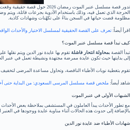
تدور قصة مسلسل عنبر الموت رم
الحرجة الذي تعمل فيه، وذلك باستخدام الأدوية بجرعات قاتلة، ويتم وضعه
مظلومة قضت حياتها في السجن بناءً على تكهّنات وشهادات كاذبة.
اقرأ أيضاً:
تعرف على القصة الحقيقية لمسلسل الاختيار والأحداث الواق
كيف تبدأ قصة مسلسل عنبر الموت؟
تبدأ القصة ب
محاولة انتحار فاشلة
تقوم بها عايدة نور الدين ويتم نقلها
إلى بدايتها حيث تكون عايدة ممرضة مجتهدة ونشيطة تعمل في عنبر ا
تقوم بتغطية نوبات الأطباء الناقصة، وتحاول مساعدة المرضى لتخفيف آل
شاهد أيضاً:
ملخص قصة مسلسل المرسى السعودي: من البداية حتى آخر
الشبهات الأولى في عنبر الموت
مع تطور الأحداث يبدأ العاملون في المستشفى بملاحظة بعض الأحداث 
بالإضافة إلى حدوث هذه الحالات أثناء مناوبة عايدة ووجودها في العنب
شهادات الأطباء ضد عايدة نور الدين