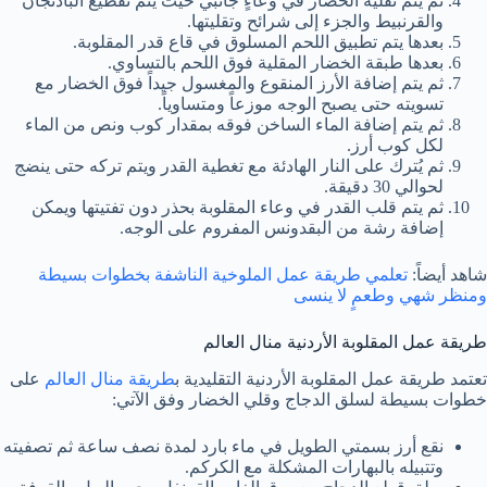
ثم يتم تقلية الخضار في وعاءٍ جانبي حيث يتم تقطيع الباذنجان
والقرنبيط والجزء إلى شرائح وتقليتها.
بعدها يتم تطبيق اللحم المسلوق في قاع قدر المقلوبة.
بعدها طبقة الخضار المقلية فوق اللحم بالتساوي.
ثم يتم إضافة الأرز المنقوع والمغسول جيداً فوق الخضار مع
تسويته حتى يصبح الوجه موزعاً ومتساوياً.
ثم يتم إضافة الماء الساخن فوقه بمقدار كوب ونص من الماء
لكل كوب أرز.
ثم يُترك على النار الهادئة مع تغطية القدر ويتم تركه حتى ينضج
لحوالي 30 دقيقة.
ثم يتم قلب القدر في وعاء المقلوبة بحذر دون تفتيتها ويمكن
إضافة رشة من البقدونس المفروم على الوجه.
شاهد أيضاً:
تعلمي طريقة عمل الملوخية الناشفة بخطوات بسيطة
ومنظر شهي وطعمٍ لا ينسى
طريقة عمل المقلوبة الأردنية منال العالم
تعتمد طريقة عمل المقلوبة الأردنية التقليدية ب
طريقة منال العالم
على
خطوات بسيطة لسلق الدجاج وقلي الخضار وفق الآتي:
نقع أرز بسمتي الطويل في ماء بارد لمدة نصف ساعة ثم تصفيته
وتتبيله بالبهارات المشكلة مع الكركم.