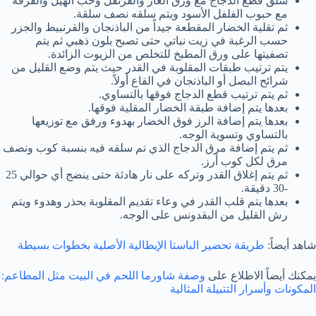
سلق قطع الدجاج مع ورق الغار والقرنفل وحب الهيل والقرفة
مع حبوب الفلفل الأسود ويتم سلقه نصف سلقة.
ثم تقلية الخضار المقطعة جيداً من الباذنجان والقرنبيط والجزر
حسب الرغبة في زيت نباتي حتى تصبح بلون ذهبي ثم يتم
تصفيتها على ورق المطبخ للتخلص من الزيوت الزائدة.
يتم ترتيب طبقات المقلوبة في القدر حيث يتم وضع القليل من
شرائح البصل أو الباذنجان في القاع أولاً.
ثم يتم ترتيب قطع الدجاج فوقها بالتساوي.
بعدها يتم إضافة طبقة الخضار المقلية فوقها.
بعدها يتم إضافة الرز فوق الخضار بهدوء ورفق مع توزيعها
بالتساوي وتسوية الوجه.
ثم يتم إضافة مرق الدجاج الذي تم سلقه فيه بنسبة كوب ونصف
مرق لكل كوب أرز.
ثم يتم إغلاق القدر وتركه على نار هادئة حتى ينضج أي حوالي 25
-30 دقيقة.
بعدها يتم قلب القدر في وعاء تقديم المقلوبة بحذر وهدوء ويتم
رش القليل من البقدونس على الوجه.
شاهد أيضاً:
طريقة تحضير الباستا الإيطالية الأصلية بخطوات بسيطة
يمكنك أيضاً الاطلاع على
وصفة شاورما اللحم في البيت مثل المطاعم:
المكونات وأسرار التتبيلة المثالية