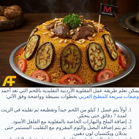
يمكن تعلم طريقة عمل المقلوبة الأردنية التقليدية باللحم التي تعد أحمد
وصفات سريعة للمطبخ العربي
بخطوات بسيطة وواضحة وفق الآتي:
أولاً يتم غسل 1 كيلو من اللحم جيداً وتقطيعه ثم تقليته في الزيت
لمدة 7 دقائق حتى يتحمّر.
إضافة الملح والبهارات الخاصة بالمقلوبة مع الفلفل الأسود.
ثم يتم إضافة البصل والثوم المفروم مع التقليب المستمر حتى
يذبلان ويكتسبان لون ذهبي.