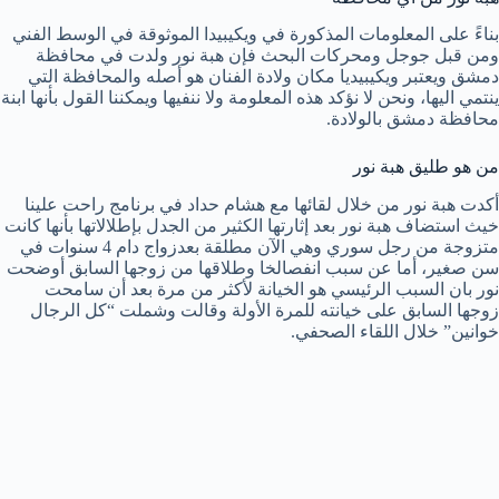
بناءً على المعلومات المذكورة في ويكيبيدا الموثوقة في الوسط الفني
ومن قبل جوجل ومحركات البحث فإن هبة نور ولدت في محافظة
دمشق ويعتبر ويكيبيديا مكان ولادة الفنان هو أصله والمحافظة التي
ينتمي اليها، ونحن لا نؤكد هذه المعلومة ولا ننفيها ويمكننا القول بأنها ابنة
محافظة دمشق بالولادة.
من هو طليق هبة نور
أكدت هبة نور من خلال لقائها مع هشام حداد في برنامج راحت علينا
خيث استضاف هبة نور بعد إثارتها الكثير من الجدل بإطلالاتها بأنها كانت
متزوجة من رجل سوري وهي الآن مطلقة بعدزواج دام 4 سنوات في
سن صغير، أما عن سبب انفصالخا وطلاقها من زوجها السابق أوضحت
نور بان السبب الرئيسي هو الخيانة لأكثر من مرة بعد أن سامحت
زوجها السابق على خيانته للمرة الأولة وقالت وشملت “كل الرجال
خوانين” خلال اللقاء الصحفي.