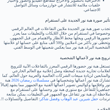
الاحترافية بالتصوير والاخراج لمقاطع الفيديو والصور واختيار
خلفيات ملائمة للانتشار في خوارزميات وسائل التواصل
الاجتماعي.
تأثير صورة هبة نور الجديدة على انستقرام
تجذب صور هبة نور الجديدة ملايين التفاعلات في العالم الرقمي
وخصوصا في انستقرام من خلال اللايكات والتعليقات مما يعزز
حضورها الرقمي ويجلها محط الأنظار والاهتمام من قبل الجمهور،
وتحظى نور بأكثر من 4ملايين و500 ألف متابع على حسابها او علامتها
الشخصية البراند هبة نور مما يعكس شعبيتها في الوسط الفني.
ترويج هبة نور لأعمالها الشخصية
تستغل هبة نور حضورها الرقمي المعزز بالتفاعلات الآنية للترويج
لعلامات تجارية جديدة كمحطة وصل إعلانية مع العالم الخارجي
والمتابعين لزيادة مبيعات الشركات العالمية والعربية حول العالم، كما
تشارك هبة نور أعمالها وشخصياتها في
مسلسلات رمضان 2026
هبة
نور وافلامها وكواليس تصوير أعمالها الفنية مع الجمهور مما يشهد إقبالاً
جماهيرياً للتفاعل مع ستوري هبة نور وحسابها على انستقرام مع
ملاحظة أن هبة نور تتفاعل مع الجمهور في التعليقات، يمكن متابعة
ترندات
حفل شيرين عبد الوهاب وفضل شاكر
: التفاصيل والتساؤلات !!.
الخلاصة