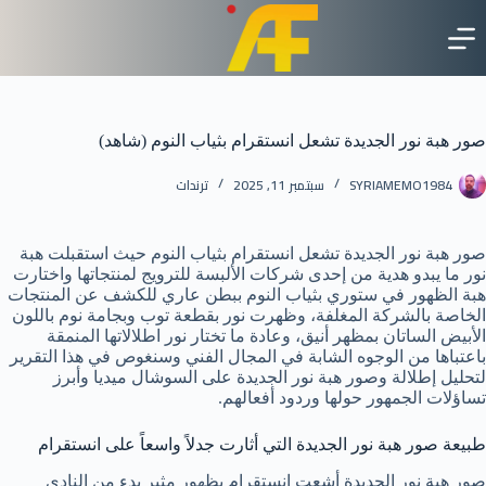
لتجاوز
لى
لمحتوى
صور هبة نور الجديدة تشعل انستقرام بثياب النوم (شاهد)
SYRIAMEMO1984
سبتمبر 11, 2025
ترندات
صور هبة نور الجديدة تشعل انستقرام بثياب النوم حيث استقبلت هبة
نور ما يبدو هدية من إحدى شركات الألبسة للترويج لمنتجاتها واختارت
هبة الظهور في ستوري بثياب النوم ببطن عاري للكشف عن المنتجات
الخاصة بالشركة المغلفة، وظهرت نور بقطعة توب وبجامة نوم باللون
الأبيض الساتان بمظهر أنيق، وعادة ما تختار نور اطلالاتها المنمقة
باعتباها من الوجوه الشابة في المجال الفني وسنغوص في هذا التقرير
لتحليل إطلالة وصور هبة نور الجديدة على السوشال ميديا وأبرز
تساؤلات الجمهور حولها وردود أفعالهم.
طبيعة صور هبة نور الجديدة التي أثارت جدلاً واسعاً على انستقرام
صور هبة نور الجديدة أشعت انستقرام بظهور مثير بدء من النادي