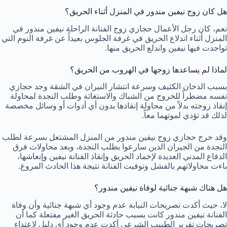
هل كان زوج نيفين مندور في المنزل أثناء الحريق؟
نعم، كان رجل الأعمال حجازي زوج الفنانة الراحلة نيفين مندور في
المنزل أثناء اندلاع الحريق في غرفة الجلوس بعيداً عن غرفة النوم التي
تواجدت فيها نيفين واندلع الحريق منها.
لماذا لم يساعدها زوجها في الهروب من الحريق؟
بسبب الدخان الكثيف وسرعة انتشار النيران في الشقة وجد حجازي
نفسه مضطراً للخروج من الشباك والاستغاثة وطلب النجدة لمحاولة
إنقاذ زوجته بدلاً من محاولة إنقاذها بدون أي أدوات أو وسائل مخصصة
لذلك قد تؤدي لموتهما معاً.
وقد خرج حجازي زوج نيفين مندور من المنزل المشتعل بسرعة لطلب
النجدة من الجيران الذين سارعوا بطلب النجدة، وبعد محاولات فرق
الدفاع المدني العديدة لإخماد الحريق وإنقاذ الفنانة نيفين وإنعاشها،
باءت محاولاتهم بالفشل وتوفيت الفنانة نتيجة هذا الحادث المروع.
هل هناك شبهة جنائية لوفاة نيفين مندور؟
لا، حيث أكدت تصريحات النيابة عدم وجود أي شبهة جنائية وأن وفاة
الفنانة نيفين مندور كانت بسبب حادثة الحريق الغير مفتعلة كما أن
تصريحات تقرير الطبيب الشرعي أكدت عدم وجود أي دليل لاعتداء