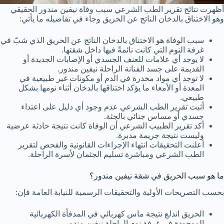
أظهرت نتائج تقرير الطب الشرعي سبب وفاة نيفين مندور الحقيقي
وهو الاختناق بالدخان الناتج عن الحريق وجاء في تفاصيله ما يأتي:
سبب الوفاة هو الاختناق بالدخان الناتج عن الحريق الذي شبّ في
غرفة النوم التي كانت نائمةً فيها داخل شقتها.
لا يوجد أي علامات للعنف الجسدي أو الإصابات الجديدة أو
القديمة على جسد الفنانة الراحلة نيفين مندور.
لا توجد أي مواد مخدرة في الدم أو مكونات غير طبيعية في
المعدة أو الأمعاء ما يؤكد اختناقها بالدخان أثناء نومها بشكل
طبيعي.
أثبت تقرير الطب الشرعي عدم وجود أي دليل على اعتداء
جسدي أو مساس جنائي بالجثة.
أكد تقرير الطبيب الشرعي أن الوفاة كانت نتيجة حادثة عرضية
وليست نتيجة جريمة مدبرة.
أعلنت التحقيقات انتهاء الإجراءات القانونية والفحص لتقرير
الطب الشرعي ومباشرة تسليم الجثمان لأسرة الراحلة.
ما هو سبب الحريق في شقة نيفين مندور؟
بحسب التصريحات الأولية والتحقيقات الرسمية للنيابة العامة فإن:
الحريق اندلع نتيجة ماس كهربائي في المدفأة الكهربائية
الموجودة في غرفة نوم الراحلة نيفين مندور.