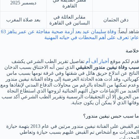
ديسمبر 2025
القاهرة
مقابر العائلة في
دفن الجثمان
بعد صلاة المغرب
البساتين في القاهرة
شاهد أيضاً:
وفاة سليمان عيد بعد أزمة صحية مفاجئة عن عمر يناهز 63
عام: تعرف على أهم المحطات في حياته المهنية
خلاصة
قدم لكم موقع
أخبار أف أم
تفاصيل تقرير الطب الشرعي يكشف
سبب وفاة نيفين مندور الحقيقي
الذي تبين أنه الاختناق بسبب الدخان
الناتج عن اندلاع حريق هائل في شقتها وفي غرفة نومها بسبب ماس
كهربائي، وقد أدت هذه الحادثة العرضية إلى وفاة الفنانة نيفين مندور
وعدم تمكنها من النجاة بالرغم من محاولات الدفاع المدني لإنقاذها ومع
العديد من الإشاعات حول التهم الجنائية لزوجها الذي استطاع النجاة
من الحريق إلا أن التحقيقات الرسمية وتقرير الطب الشرعي أكد سبب
وفاتها الذي لا يمكن أن يكون جناية.
ما سبب حبس نيفين مندور؟
تم القبض على الفنانة نيفين مندور مرتين في عام 2013 بتهمة حيازة
المخدرات مع أشخاص تم القبض عليهم بسبب حيازة وتعاطي
المخدرات