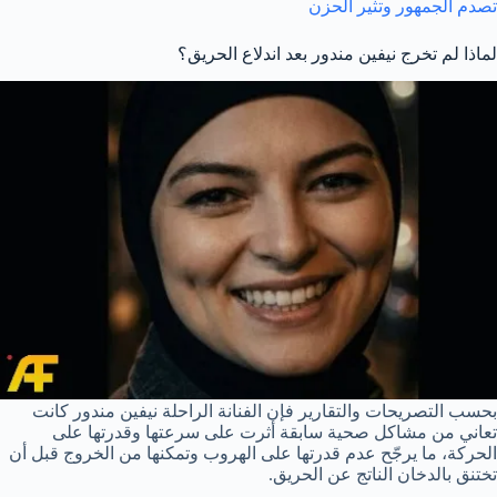
تصدم الجمهور وتثير الحزن
لماذا لم تخرج نيفين مندور بعد اندلاع الحريق؟
بحسب التصريحات والتقارير فإن الفنانة الراحلة نيفين مندور كانت
تعاني من مشاكل صحية سابقة أثرت على سرعتها وقدرتها على
الحركة، ما يرجّح عدم قدرتها على الهروب وتمكنها من الخروج قبل أن
تختنق بالدخان الناتج عن الحريق.