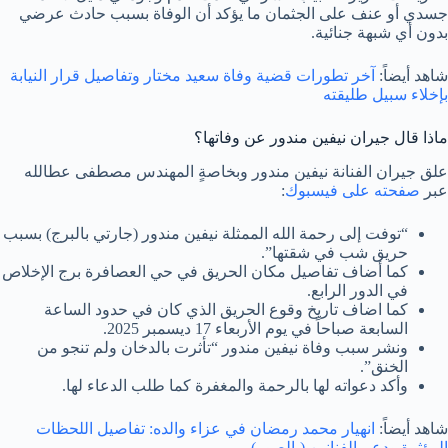
جسدي أو عنف على الجثمان ما يؤكد أن الوفاة بسبب حادث عرضي
بدون أي شبهة جنائية.
شاهد أيضاً:
آخر تطورات قضية وفاة سعيد مختار وتفاصيل قرار النيابة
بإخلاء سبيل طليقته
ماذا قال جيران نيفين مندور عن وفاتها؟
علق جيران الفنانة نيفين مندور وبخاصةٍ المهندس مصطفى عطالله
عبر
صفحته على فيسبوك
:
“توفت إلى رحمة الله الممثلة نيفين مندور (جارتي بالبرج) بسبب
حريق شب في شقتها”.
كما أضاف تفاصيل مكان الحريق في حي العصافرة برج الإخلاص
في الدور الرابع.
كما اضاف تاريخ وقوع الحريق الذي كان في حدود الساعة
السابعة صباحاً في يوم الأربعاء 17 ديسمبر 2025.
ونشر سبب وفاة نيفين مندور “تأثرت بالدخان ولم تنجو من
الخنق”.
وأكد دعواته لها بالرحمة والمغفرة كما طلب الدعاء لها.
شاهد أيضاً:
انهيار محمد رمضان في عزاء والده: تفاصيل اللحظات
المؤثرة ودعم الفنانين (بالصور)