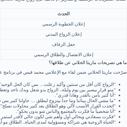
الحدث
إعلان الخطوبة الرسمي
إعلان الزواج المدني
حفل الزفاف
إعلان الانفصال والطلاق الرسمي
ما هي تصريحات ماريتا الحلاني عن طلاقها؟
صرّحت ماريتا الحلاني ضمن لقاء مع الإعلامي محمد قيس في برنامج ع
“الزواج كان أقل من سنتين وأكيد زعلت… بس كان الحل الوحيد”
“منو قرار بيصير بين يوم وليلة.. الزواج بدو شغل وبدك تاخد وتعطي
“أنا كتير بآمن بالقدر وهادا قدري”.
“ما مشي الحال بيناتنا وما حدا بيتزوج ليطلق … حاولنا كتير بس
“اتخذت القرار الأنسب لألي وهو الطلاق بعد كتير محاولات نصلح”.
“أنا شخصياً ما فكرت بالمجتمع والناس شو بدون يحكو”.
“فكرت بسعادتي وبحالي أول وأهم شي لكون حالي لأقدر استمر با
“الحياة الزوجية هي شراكة ومسؤولية لمدى الحياة.. الطلاق مو 