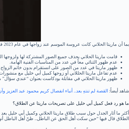
بما أن ماريتا الحلاني كانت عروسة الموسم عند زواجها في عام 2023 فإن أخبارها كانت تنتشر بسرعة وتتصدر التريندات حيث أن:
قامت ماريتا الحلاني بحذف جميع الصور المشتركة لها ولزوجها ا
عدم ظهور الثنائي معاً في عدد من المناسبات الفنية الهامة.
ظهور ماريتا في عدد من الصور على انستقرام بدون خاتم الزواج.
عدم تفاعل ماريتا الحللاني أو زوجها كميل أبي خليل مع منشورات 
ظهور ماريتا الحلاني في مقابلة بودكاست بعنوان “عندي سؤال” م
شاهد أيضاً:
القصة لم تنتهِ بعد.. أنباء انفصال كريم محمود عبد العزي
ما هو رد فعل كميل أبي خليل على تصريحات ماريتا عن الطلاق؟
أكثر ما أثار الجدل حول سبب طلاق ماريتا الحلاني وكميل أبي خليل بعد 
الطلاق قال فيها “حين سكت أهل الحق عن الباطل.. ظنّ أهل الباطل أن