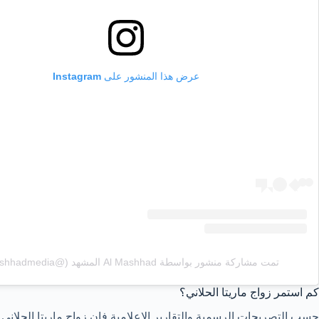
عرض هذا المنشور على Instagram
تمت مشاركة منشور بواسطة ‏‎Al Mashhad المشهد‎‏ (@‏‎almashhadmedia‎‏)
كم استمر زواج ماريتا الحلاني؟
حسب التصريحات الرسمية والتقارير الإعلامية فإن زواج ماريتا الحلاني استمر لمد