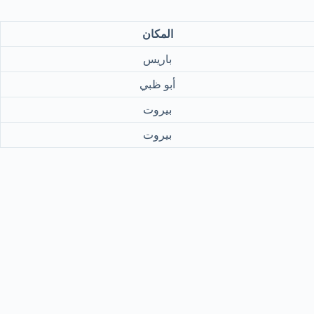
المكان
باريس
أبو ظبي
بيروت
بيروت