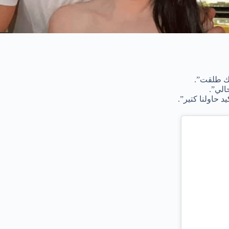
يك طلقت”.
الي”.
 حاولنا كتير”.