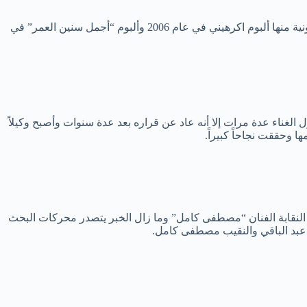
مصطفى كامل هو أحد أبرز القامات المصرية ولد في 20 أغسطس في 1970 في الإسكندرية وقد قدم عدداً من الألبومات الغنائية المصرية الأيقونية منها ألبوم اكرهيني في عام 2006 وألبوم “أجمل سنين العمر” في
ولد في 13 سبتمبر 1956، واستلم منصب وكيل أول لنقابة المهن الموسيقية المصرية في عام 2023، وقد اعتزل الغناء عدة مرات إلا أنه عاد عن قراره بعد عدة سنوات وأصبح وكيلاً
ا وحققت نجاحاً كبيراً.
النقابة الفنان “مصطفى كامل” وما زال الخبر يتصدر محركات البحث
ي عبد الباقي والنقيب مصطفى كامل.