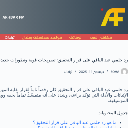
لتجاوز
لى
لمحتوى
AKHBAR FM
مشاهير العرب
الوظائف
مواعيد مسلسلات رمضان
ترندات
رد حلمي عبد الباقي على قرار التحقيق: تصريحات قوية وتطورات جديدة 
SOHA
ديسمبر 11, 2025
ترندات
رد حلمي عبد الباقي على قرار التحقيق كان رفضاً تاماً لقرار نقابة الم
الإثباتات والأدلة التي تؤكد براءته، وشدد على أنه متمسّكٌ تماماً بح
الموسيقية.
جدول المحتويات
ما هو رد حلمي عبد الباقي على قرار التحقيق؟
لماذا تمت إحالة حلمي عبد الباقي للتحقيق؟