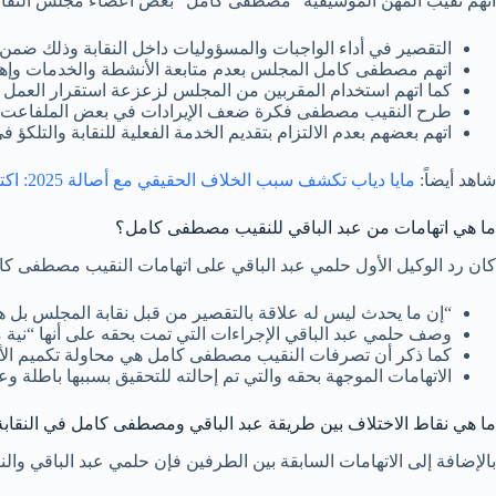
اتهم نقيب المهن الموسيقية “مصطفى كامل” بعض أعضاء مجلس النقابة وم
التقصير في أداء الواجبات والمسؤوليات داخل النقابة وذلك ضم
اتهم مصطفى كامل المجلس بعدم متابعة الأنشطة والخدمات وإه
كما اتهم استخدام المقربين من المجلس لزعزعة استقرار العمل 
طرح النقيب مصطفى فكرة ضعف الإيرادات في بعض الملفاعت م
اتهم بعضهم بعدم الالتزام بتقديم الخدمة الفعلية للنقابة والتلكؤ ف
شاهد أيضاً:
مايا دياب تكشف سبب الخلاف الحقيقي مع أصالة 2025: اكتشف الحقائق الصادمة!
ما هي اتهامات من عبد الباقي للنقيب مصطفى كامل؟
كان رد الوكيل الأول حلمي عبد الباقي على اتهامات النقيب مصطفى كامل
“إن ما يحدث ليس له علاقة بالتقصير من قبل نقابة المجلس بل 
وصف حلمي عبد الباقي الإجراءات التي تمت بحقه على أنها “نية
كما ذكر أن تصرفات النقيب مصطفى كامل هي محاولة تكميم الأفو
الاتهامات الموجهة بحقه والتي تم إحالته للتحقيق بسببها باطلة وعا
ما هي نقاط الاختلاف بين طريقة عبد الباقي ومصطفى كامل في النقابة
بالإضافة إلى الاتهامات السابقة بين الطرفين فإن حلمي عبد الباقي و