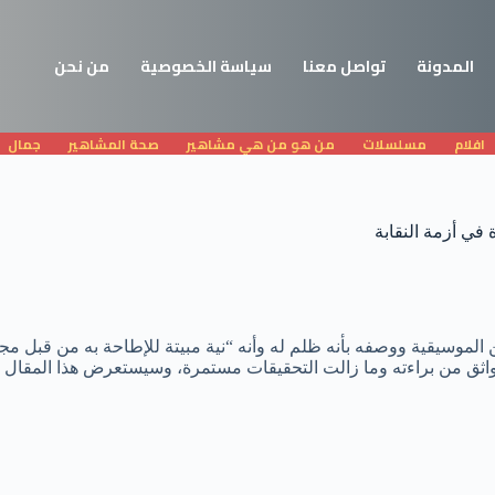
المدونة
تواصل معنا
سياسة الخصوصية
من نحن
افلام
مسلسلات
من هو من هي مشاهير
صحة المشاهير
جمال
في أزمة النقابة
هن الموسيقية ووصفه بأنه ظلم له وأنه “نية مبيتة للإطاحة به من قبل مج
قه ووواثق من براءته وما زالت التحقيقات مستمرة، وسيستعرض هذا المقال