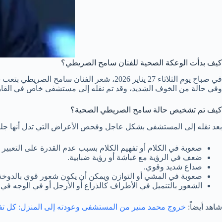
كيف بدأت الوعكة الصحية للفنان سامح الصريطي؟
في صباح يوم الثلاثاء 27 يناير 2026، شعر الفنان سامح الصريطي بتعب شديد بشكل مفاجئ وبوجود أفراد أسرته الذين تحركوا بسرعة حيث قام نجل شقيقة الفنان ب
وفي حالة من الخوف الشديد، وقد تم نقله إلى مستشفى خاص في القاه
كيف تم تشخيص حالة سامح الصريطي الصحية؟
بعد نقله إلى المستشفى بشكل عاجل وفحص الأعراض التي تدل أنها جلطة 
صعوبة في الكلام أو تفهيم الكلام بسبب عدم القدرة على التعبير
ضعف في الرؤية مع غباشة أو رؤية ضبابية.
صداع شديد وقوي.
صعوبة في المشي أو التوازن ويمكن أن يكون شعور قوي بالدوخة
الشعور بالتنميل في الأطراف كالذراع أو الأرجل أو في الوجه ف
شاهد أيضاً:
خروج محمد منير من المستشفى وعودته إلى المنزل: كل تفا