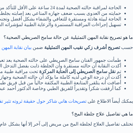
الحاجة لمراقبة حالته الصحية لمدة 24 ساعة على الأقل للتأكد من استقرار حالته وعدم تشكل جلطات جديدة.
حمايته من العدوى بسبب ضعف جهازه المناعي بعد إصابته بجل
الحاجة لبيئة هادئة ومستقرة للتعافي والشفاء بشكل أفضل وتجنب ا
تسهيل إجراءات المراقبة المستمرة والرعاية الطبية لمؤشراته الح
ما هو تصريح نقابة المهن التمثيلية عن حالة سامح الصريطي الصحية؟
حسب
تصريح أشرف زكي نقيب المهن التمثيلية
ضمن
بيان نقابة المهن 
طمأنت جمهور الفنان سامح الصريطي على حالته الصحية بعد تع
أكدت النقابة أن حالته مستقرة وأن الجلطة ذابت بفضل التدخل ا
تم
نقل سامح الصريطي إلى العناية المركزة
تحت مراقبة طبية م
أكدت أن درجة الوعي لديه كاملة ما يؤكد أن حالته الصحية وجهازه
أضافت أنه يتلقى المتابعة الطبية المكثفة حالياً من قبل فريق 
كما أرفقت شكراً وتقديراً للفريق الطبي وخاصة الدكتور أحمد ع
يمكنك أيضاً الاطلاع على
تصريحات هاني شاكر حول حقيقة ثروته تثير تفاع
ما هي تفاصيل علاج جلطة المخ؟
تختلف تفاصيل العلاج لجلطة المخ من مريض إلى آخر إلا أنها بشكل عام