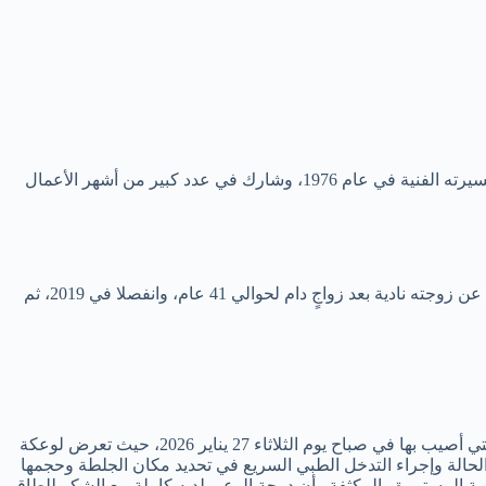
وهو أحد أبرز وجوه السينما والدراما المصرية، وُلِدَ في 19 مارس 1951، عمره 75 سنة في عام 2026، وقد حصل على إجازة في التجارة ثم بدأ مسيرته الفنية في عام 1976، وشارك في عدد كبير من أشهر الأعمال
تزوج الفنان سامح الصريطي في عام 1978 من نادية فهمي وأنجب منها إبتهال الصريطي والتي أصبحت ممثلة ومطربة مصرية شهيرة، وانفصل عن زوجته نادية بعد زواجٍ دام لحوالي 41 عام، وانفصلا في 2019، ثم
والتي تصدرت التريندات وعناوين الأخبار في الساعات الأخيرة والتي أصيب بها في صباح يوم الثلاثاء 27 يناير 2026، حيث تعرض لوعكة
لة وإجراء التدخل الطبي السريع في تحديد مكان الجلطة وحجمها
بية المستمرة والمكثفة وأن درجة الوعي لديه كاملة مع الشكر للطاقم