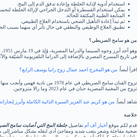
استخدام أدوية لإذابة الجلطة وإعادة تدفق الدم إلى المخ.
يمكن استخدام القسطرة أو التدخل الجراحي لإزالة الجلطة لتحسي
المتابعة الطبية المكثقة للحالة.
ثم تبدأ إعادة التأهيل الصحي باستخدام العلاج الطبيعي.
تطبيق العلاج الوظيفي والنطقي في حال تأثر أي منهما بسبب الج
من هو سامح الصريطي؟
في تاريخ المسرح المصري بالإضافة إلى الدراما التلفزيونية الشيّقة والأ
اقرأ أيضاً:
من هو المخرج احمد جمال زوج رانيا يوسف الرابع؟
تزوج من المغنية المصرية حنان في عام 2023 وما زالا متزوجين.
شاهد أيضاً:
من هو كريم عبد العزيز السيرة الذاتية الكاملة وأبرز إنجازاته 
خلاصة
قدم لكم موقع
أخبار أف أم
تفاصيل
جلطة المخ التي أصابت سامح الص
صحية مفاجئة وشعر بتعب شديد ومفاجئ أدى لنقله بشكل مباشر إلى م
وإذابتها بنجاح، كما أكد أشرف زكي نقيب المهن التمثيلية المصرية أن