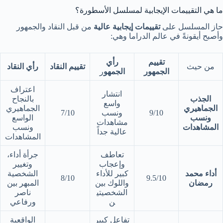
ما هي التقييمات الإيجابية لمسلسل الأسطورة؟
حاز المسلسل على
تقييمات إيجابية عالية
من قبل النقاد والجمهور
وأصبح أيقونةً في عالم الدراما وهي:
تقييم
رأي
من حيث
تقييم النقاد
رأي النقاد
الجمهور
الجمهو
ر
اعتراف
انتشار
الجذب
بالنجاح
واسع
الجماهيري
الجماهيري
9/10
ونسب
7/10
ونسب
الواسع
مشاهدات
المشاهدات
ونسب
عالية جداً
المشاهدات
تعاطف
جرأة أداء،
وإعجاب
وتغيير
أداء محمد
كبير للأداء
الشخصية
8/10
9.5/10
رمضان
واللوك بين
المبهر بين
الشخصيتي
ناصر
ن
ورفاعي
تفاعل كبير
الواقعية