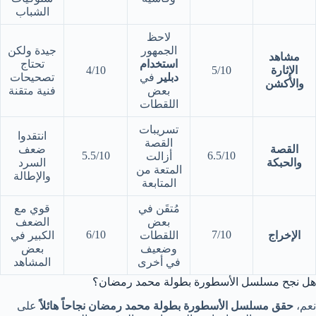
الشباب
لاحظ
الجمهور
جيدة ولكن
مشاهد
استخدام
تحتاج
الإثارة
5/10
4/10
دبلير
في
تصحيحات
والأكشن
بعض
فنية متقنة
اللقطات
تسريبات
انتقدوا
القصة
القصة
ضعف
5.5/10
6.5/10
أزالت
والحبكة
السرد
المتعة من
والإطالة
المتابعة
مُتقَن في
قوي مع
بعض
الضعف
6/10
7/10
الإخراج
اللقطات
الكبير في
وضعيف
بعض
في أخرى
المشاهد
هل نجح مسلسل الأسطورة بطولة محمد رمضان؟
نعم،
حقق مسلسل الأسطورة بطولة محمد رمضان نجاحاً هائلاً
على