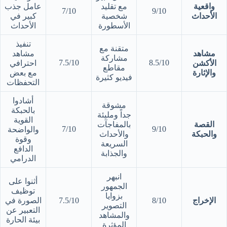
واقعية
مع تقليد
عامل جذب
7/10
9/10
الأحداث
شخصية
كبير في
الأسطورة
الأحداث
تنفيذ
متقنة مع
مشاهد
مشاهد
مشاركة
7.5/10
8.5/10
الأكشن
احترافي
مقاطع
والإثارة
مع بعض
فيديو كثيرة
التحفظات
أشادوا
مشوقة
بالحبكة
جداً ومليئة
القوية
القصة
بالمفاجآت
7/10
9/10
والواضحة
والحبكة
والأحداث
وقوة
السريعة
الدافع
والجذابة
الدرامي
انبهر
أثنوا على
الجمهور
توظيف
بزوايا
الإخراج
8/10
7.5/10
الصورة في
التصوير
التعبير عن
والمشاهد
بيئة الحارة
المؤثرة