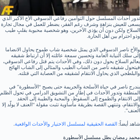
تدور أحداث المسلسل حول التوأمين رفاعي الدسوقي الأخ الأكبر الذي
يسعى للعيش بنزاهةٍ وشرف رغم الفقر، يضطر للعمل في مجال تجارة
السلاح ولكن دون أن يؤذي الآخرين، وهو شخصية محبوبة بقلبٍ طيب
وذو احترام بين أهل الحارة.
والأخ ناصر الدسوقي الذي يمثل شخصية شاب طموح يحاول الانضاما
إلى سلك النيابة العامة وتحسين سمعة عائلته إلا أن ارتباط شقيقه
بعالم السلاح يحول دون ذلك، وفي الأحداث يتم قتل رفاعي الدسوقي،
فيتحول شقيقه ناصر من الشاب الطيب والمثالي إلى الشاب الهائج
والبلطجي الذي يحاول الانتقام لشقيقه من العصابة التي قتلته.
يندرج ناصر في حياة الأسلحة والجريمة حتى يصبح “الأسطورة” في
المنطقة وتدور الأحداث في إطارٍ من التشويق الدرامي في تحول الظلم
إلى الانتقام والطموح إلى السقوط، والمحبة والطيبة إلى الحقد
والانتقام، وتنتهي القصة بطريقة مأساوية تثبت مقولة “العنف لا يولّد إلا
العنف”.
شاهد أيضاً:
القصة الحقيقية لمسلسل الاختيار والأحداث الواقعية
.
محمد رمضان بطل مسلسل الأسطورة