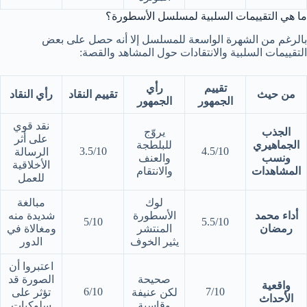
ما هي التقييمات السلبية لمسلسل الأسطورة؟
بالرغم من الشهرة الواسعة للمسلسل إلا أنه حصل على بعض
التقييمات السلبية والانتقادات حول المشاهد والقصة:
تقييم
رأي
من حيث
تقييم النقاد
رأي النقاد
الجمهور
الجمهور
نقد قوي
الجذب
يروّج
على أثر
الجماهيري
للبلطجة
3.5/10
4.5/10
الرسالة
ونسب
والعنف
الأخلاقية
المشاهدات
والانتقام
للعمل
لوك
مبالغة
أداء محمد
الأسطورة
شديدة منه
5/10
5.5/10
رمضان
المنتشر
ومغالاة في
يثير الخوف
الدور
اعتبروا أن
صحيحة
الصورة قد
واقعية
6/10
7/10
لكن عنيفة
تؤثر على
الأحداث
وقاسية
سلوكيات