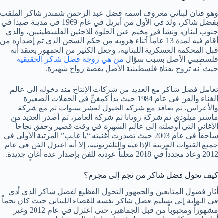
وهو فنان لبناني معروف اسمه فضل عبد الرحمن شمندر شاكر الملقب
بفضل شاكر، ولد في الأول من أبريل في عام 1969 في مدينة صيدا في
جنوب لبنان، ونشأ في مخيم عين الحلوة للاجئين الفلسطينيين، والذي
أقام فيه لمدة 13 عاماً أثناء هروبه من حكم السجن الذي تم إصداره من
قبل المحكمة العسكرية اللبنانية، وجعل الكثير من الجمهور يعتقد أنه
فلسطيني الأصل بسبب سؤال
من هي زوجة فضل شاكر الحقيقية
حيث أنه تزوج بفتاة فلسطينية الأصل بقصة زواج شهيرة.
تعامل فضل شاكر مع العديد من شركات الإنتاج منذ دخوله إلى عالم
الغناء والفن في عام 1984 حيث بدأ كمغنٍّ في الحفلات الصغيرة
والأعراس، ثم تعاقد مع شركة الخيول لعشر سنوات ثم مع شركة
ماستر ميلودي ثم شركة روتانا ثم شركة العامر، ثم أصدر العديد من
الأغاني التي أوصلته إلى عالم الشهرة في وقت قصير وحقق نجاحاً
ساحقاً في عام 2003 حيث تصدرت أغنيته “يا غايب” المرتبة الأولى في
جميع القنوات العربية الإذاعية والتلفزيونية، إلا أنه اعتزل الفن في عام
2012 وعاد مجدداً في 2018 معلناً عودته للفن بإصدار عدة أغانٍ جديدة.
كيف تحول فضل شاكر من نجم إلى مجرم؟
أثار فضول المتابعين والجمهور التحول الفظيع لفضل شاكر الذي أدى
في النهاية إلى تسليم فضل شاكر نفسه للقضاء اللبناني حيث كان نجماً
مشهوراً ومحبوباً من قبل الجماهير، حتى اعتزل في عام 2012 وغير