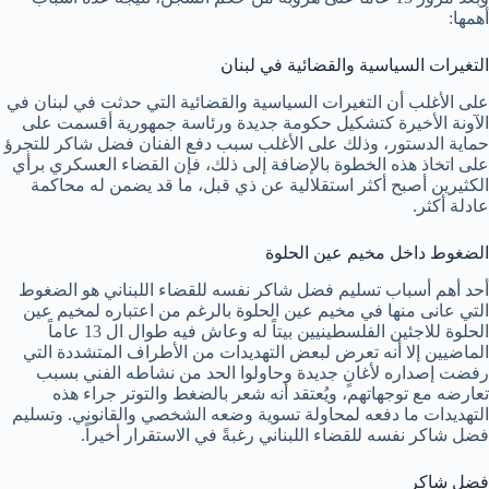
أهمها:
التغيرات السياسية والقضائية في لبنان
على الأغلب أن التغيرات السياسية والقضائية التي حدثت في لبنان في
الآونة الأخيرة كتشكيل حكومة جديدة ورئاسة جمهورية أقسمت على
حماية الدستور، وذلك على الأغلب سبب دفع الفنان فضل شاكر للتجرؤ
على اتخاذ هذه الخطوة بالإضافة إلى ذلك، فإن القضاء العسكري برأي
الكثيرين أصبح أكثر استقلالية عن ذي قبل، ما قد يضمن له محاكمة
عادلة أكثر.
الضغوط داخل مخيم عين الحلوة
أحد أهم أسباب تسليم فضل شاكر نفسه للقضاء اللبناني هو الضغوط
التي عانى منها في مخيم عين الحلوة بالرغم من اعتباره لمخيم عين
الحلوة للاجئين الفلسطينيين بيتاً له وعاش فيه طوال ال 13 عاماً
الماضيين إلا أنه تعرض لبعض التهديدات من الأطراف المتشددة التي
رفضت إصداره لأغانٍ جديدة وحاولوا الحد من نشاطه الفني بسبب
تعارضه مع توجهاتهم، ويُعتقد أنه شعر بالضغط والتوتر جراء هذه
التهديدات ما دفعه لمحاولة تسوية وضعه الشخصي والقانوني. وتسليم
فضل شاكر نفسه للقضاء اللبناني رغبةً في الاستقرار أخيراً.
فضل شاكر