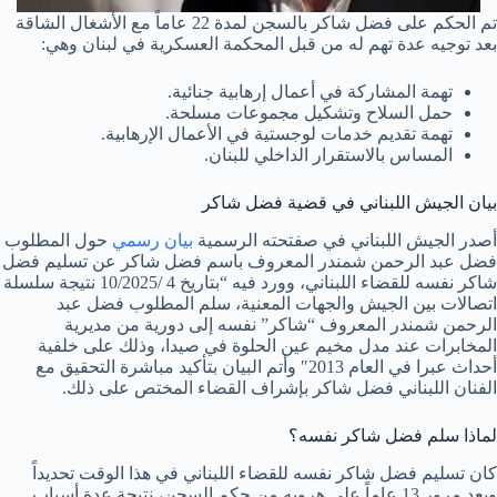
تم الحكم على فضل شاكر بالسجن لمدة 22 عاماً مع الأشغال الشاقة
بعد توجيه عدة تهم له من قبل المحكمة العسكرية في لبنان وهي:
تهمة المشاركة في أعمال إرهابية جنائية.
حمل السلاح وتشكيل مجموعات مسلحة.
تهمة تقديم خدمات لوجستية في الأعمال الإرهابية.
المساس بالاستقرار الداخلي للبنان.
بيان الجيش اللبناني في قضية فضل شاكر
أصدر الجيش اللبناني في صفتحته الرسمية
بيان رسمي
حول المطلوب
فضل عبد الرحمن شمندر المعروف باسم فضل شاكر عن تسليم فضل
شاكر نفسه للقضاء اللبناني، وورد فيه “بتاريخ 4 /10/2025 نتيجة سلسلة
اتصالات بين الجيش والجهات المعنية، سلم المطلوب فضل عبد
الرحمن شمندر المعروف “شاكر” نفسه إلى دورية من مديرية
المخابرات عند مدل مخيم عين الحلوة في صيدا، وذلك على خلفية
أحداث عبرا في العام 2013″ وأتم البيان بتأكيد مباشرة التحقيق مع
الفنان اللبناني فضل شاكر بإشراف القضاء المختص على ذلك.
لماذا سلم فضل شاكر نفسه؟
كان تسليم فضل شاكر نفسه للقضاء اللبناني في هذا الوقت تحديداً
وبعد مرور 13 عاماً على هروبه من حكم السجن، نتيجة عدة أسباب