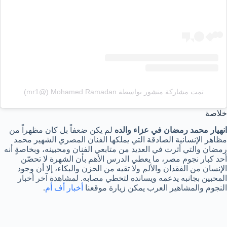
تمت مشاركة منشور بواسطة ‏‎Mohamed Ramadan‎‏ (@‏‎mr1‎‏)
خلاصة
انهيار محمد رمضان في عزاء والده
لم يكن ضعفاً بل كان مظهراً من
مظاهر الإنسانية الصادقة التي يملكها الفنان المصري الشهير محمد
رمضان والتي أثرت في العديد من متابعي الفنان ومحبينه، وبخاصةٍ أنه
أحد كبار نجوم مصر، ما يعطي الدرس الأهم بأن الشهرة لا تحصّن
الإنسان من الفقدان والألم ولا تقيه من الحزن والبكاء، إلا أن وجود
المحبين بجانبه يدعمه ويسانده لتخطي مصابه. لمشاهدة آخر أخبار
النجوم والمشاهير العرب يمكن زيارة موقعنا
أخبار أف أم
.