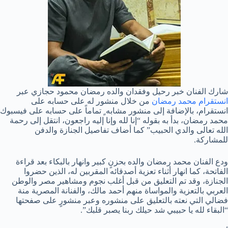
شارك الفنان خبر رحيل وفقدان والده رمضان محمود حجازي عبر
انستقرام محمد رمضان
من خلال منشور له على حسابه على
انستقرام، بالإضافة إلى منشور مشابه ٍ تماماً على حسابه على فيسبوك
محمد رمضان، بدأ به بقوله “إنا لله وإنا إليه راجعون، انتقل إلى رحمة
الله تعالى والدي الحبيب” كما أضاف تفاصيل الجنازة والدفن
للمشاركة.
ودع الفنان محمد رمضان والده بحزنٍ كبير وانهار بالبكاء بعد قراءة
الفاتحة، كما انهار أثناء تعزية أصدقائه المقربين له، الذين حضروا
الجنازة، وقد تم التعليق من قبل أغلب نجوم ومشاهير مصر والوطن
العربي بالتعزية والمواساة منهم أحمد مالك، والفنانة المصرية منة
فضالي التي نعته بالتعليق على منشوره وعبر منشورٍ على صفحتها
“البقاء لله يا حبيبي شد حيلك ربنا يصبر قلبك”.