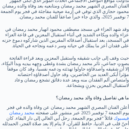
تداولت مواقع التواصل الاجتماعي الحدث المؤثر الذي أبكى جمهور
الفنان المصري الشهير محمد رمضان ومتابعيه بعد وفاة والده رمضان
محمود حجازي الذي توفي في أزمة صحية مفاجئة في فجر يوم الجمعة
7 نوفمبر 2025، والذي جاء خبراً صاعقاً للفنان محمد رمضان.
وقد شهد العزاء في مسجد مصطفى محمود انهيار محمد رمضان في
عزاء والده وبكاءه الشديد في أثناء استقبال المعزين في قاعة العزاء
في المسجد، بعد استقبال أصدقائه المقربين الذين شاركوه دموع حزنه
على فقدان أعز ما يملك في حياته وسر دعمه ونجاحه في الحياة.
حيث وقف إلى جانب شقيقه واستقبل المعزين وبعد قراءة الفاتحة
بصوتٍ جماعي، تأثر محمد رمضان بشدة وغطى وجهه بيديه وبدأ البكاء،
إلا أن شقيقه وأصدقاؤه حاولوا تهدئته ودعمه نفسياً، وقد كان موقفاً
مؤثراً أبكى العديد من الحاضرين، وقد حاول أصدقاؤه احتضانه
وامتصاص ألم الفقدان منه وبعد عدة دقائق تشجع رمضان وعاد
لاستقبال المعزين بحزنٍ وبشجاعة.
ما هي تفاصيل وفاة والد محمد رمضان؟
أعلن الفنان المصري الشهير محمد رمضان عن وفاة والده في فجر
يوم الجمعة 7 نوفمبر 2025 عبر منشور على صفحته
محمد رمضان
فيسبوك
قائلاً “فجر يوم الجمعة، رحل أبي الغالي إلى دار البقاء. كان
أحنّ قلب في الدنيا، حافظ للقرآن، لا ينام إلا بعد صلاة الفجر، الحمدلله