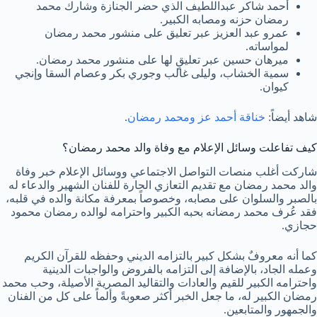
أحمد شاكر عبداللطيف الذي حضر الجنازة وشارك محمد
رمضان حزنه ومصابه الكبير.
عمرو عبد العزيز عبر تعليق على منشور محمد رمضان
لمواساته.
ميرهان حسين عبر تعليقٍ لها على منشور محمد رمضان.
سمية الخشاب، وليلى غالب وجوري بكر وعصام السقا وإنجي
كيوان.
شاهد أيضاً:
خناقة أحمد عز ومحمد رمضان
.
كيف تفاعلت وسائل الإعلام مع وفاة والد محمد رمضان؟
شاركت أغلب منصات التواصل الاجتماعي ووسائل الإعلام خبر وفاة
والد محمد رمضان مع تقديم التعازي الحارة للفنان الشهير والدعاء له
بالصبر والسلوان على مصابه، وخصوصاً بمعرفة مكانة والده في قلبه،
فقد عُرف محمد رمضانه بحبه الكبير واحترامه لوالده رمضان محمود
حجازي.
كما أنه معروفٌ بشكل كبير بالتزامه الديني وحفظه للقرآن الكريم
وعمله الجاد، بالإضافة إلى التزامه بالفروض والواجبات الدينية
واحترامه الكبير للقيم والعادات والتقاليد المصرية الأصيلة، وحب محمد
رمضان الكبير له، ما جعل الخبر أكثر صعوبةً وألماً على كل من الفنان
والجمهور والمتابعين.