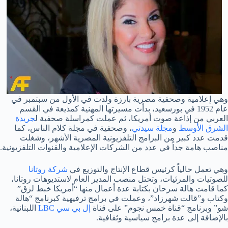
وهي إعلامية وصحفية مصرية بارزة ولدت في الأول من سبتمبر في
عام 1952 في بورسعيد، بدأت مسيرتها المهنية كمذيعة في القسم
العربي من إذاعة صوت أمريكا، ثم عملت كمراسلة صحفية ل
جريدة
الشرق الأوسط
و
مجلة سيدتي
، وصحفية في مجلة كلام الناس، كما
قدمت عدد كبير من البرامج التلفزيونية المصرية الأشهر، وشغلت
مناصب هامة جداً في عدد من الشركات الإعلامية والقنوات التلفزيونية.
وهي تعمل حالياً كرئيس قطاع الإنتاج والتوزيع في
شركة روتانا
للصوتيات والمرئيات، وتحتل منصب المدير العام لاستديوهات روتانا،
كما قامت هالة سرحان بكتابة عدة أعمال منها “أمريكا خبط لزق”
وكتاب و”قالت شهرزاد”، وعملت في برامج ترفيهية كبرنامج “هالة
شو” وبرنامج “قناة خمس نجوم” على قناة
إل بي سي LBC
اللبنانية،
بالإضافة إلى عدة برامج سياسية وثقافية.