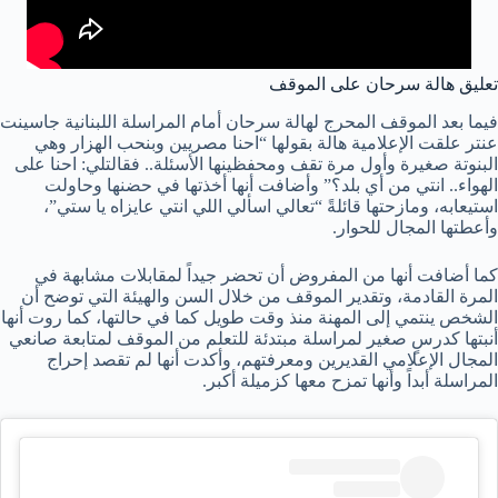
تعليق هالة سرحان على الموقف
فيما بعد الموقف المحرج لهالة سرحان أمام المراسلة اللبنانية جاسينت
عنتر علقت الإعلامية هالة بقولها “احنا مصريين وبنحب الهزار وهي
البنوتة صغيرة وأول مرة تقف ومحفظينها الأسئلة.. فقالتلي: احنا على
الهواء.. انتي من أي بلد؟” وأضافت أنها أخذتها في حضنها وحاولت
استيعابه، ومازحتها قائلةً “تعالي اسألي اللي انتي عايزاه يا ستي”،
وأعطتها المجال للحوار.
كما أضافت أنها من المفروض أن تحضر جيداً لمقابلات مشابهة في
المرة القادمة، وتقدير الموقف من خلال السن والهيئة التي توضح أن
الشخص ينتمي إلى المهنة منذ وقت طويل كما في حالتها، كما روت أنها
أنبتها كدرسٍ صغير لمراسلة مبتدئة للتعلم من الموقف لمتابعة صانعي
المجال الإعلامي القديرين ومعرفتهم، وأكدت أنها لم تقصد إحراج
المراسلة أبداً وأنها تمزح معها كزميلة أكبر.