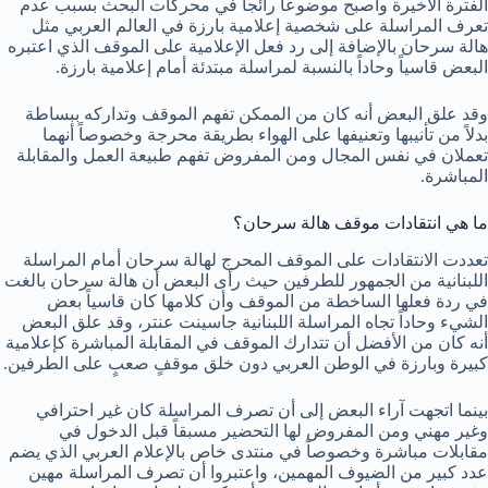
الفترة الأخيرة وأصبح موضوعاً رائجاً في محركات البحث بسبب عدم
تعرف المراسلة على شخصية إعلامية بارزة في العالم العربي مثل
هالة سرحان بالإضافة إلى رد فعل الإعلامية على الموقف الذي اعتبره
البعض قاسياً وحاداً بالنسبة لمراسلة مبتدئة أمام إعلامية بارزة.
وقد علق البعض أنه كان من الممكن تفهم الموقف وتداركه ببساطة
بدلاً من تأنيبها وتعنيفها على الهواء بطريقة محرجة وخصوصاً أنهما
تعملان في نفس المجال ومن المفروض تفهم طبيعة العمل والمقابلة
المباشرة.
ما هي انتقادات موقف هالة سرحان؟
تعددت الانتقادات على الموقف المحرج لهالة سرحان أمام المراسلة
اللبنانية من الجمهور للطرفين حيث رأى البعض أن هالة سرحان بالغت
في ردة فعلها الساخطة من الموقف وأن كلامها كان قاسياً بعض
الشيء وحاداً تجاه المراسلة اللبنانية جاسينت عنتر، وقد علق البعض
أنه كان من الأفضل أن تتدارك الموقف في المقابلة المباشرة كإعلامية
كبيرة وبارزة في الوطن العربي دون خلق موقفٍ صعبٍ على الطرفين.
بينما اتجهت آراء البعض إلى أن تصرف المراسلة كان غير احترافي
وغير مهني ومن المفروض لها التحضير مسبقاً قبل الدخول في
مقابلات مباشرة وخصوصاً في منتدى خاص بالإعلام العربي الذي يضم
عدد كبير من الضيوف المهمين، واعتبروا أن تصرف المراسلة مهين