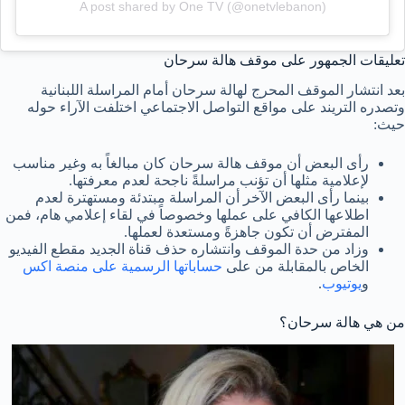
A post shared by One TV (@onetvlebanon)
تعليقات الجمهور على موقف هالة سرحان
بعد انتشار الموقف المحرج لهالة سرحان أمام المراسلة اللبنانية
وتصدره التريند على مواقع التواصل الاجتماعي اختلفت الآراء حوله
حيث:
رأى البعض أن موقف هالة سرحان كان مبالغاً به وغير مناسب
لإعلامية مثلها أن تؤنب مراسلةً ناجحة لعدم معرفتها.
بينما رأى البعض الآخر أن المراسلة مبتدئة ومستهترة لعدم
اطلاعها الكافي على عملها وخصوصاً في لقاء إعلامي هام، فمن
المفترض أن تكون جاهزةً ومستعدة لعملها.
وزاد من حدة الموقف وانتشاره حذف قناة الجديد مقطع الفيديو
الخاص بالمقابلة من على
حساباتها الرسمية على منصة اكس
و
يوتيوب
.
من هي هالة سرحان؟