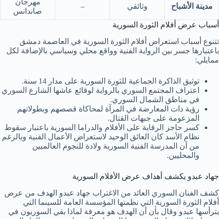
مهرجان
مدينة الأشباح
وثائقي
–
صاندانس
أسباب عرض أفلام الثورة السورية
تتنوع أسباب استعراض أفلام الثورة السورية في العاصمة دمشق
باعتبارها جسر بين الرواية الفنية وواقع محلي وسياسي بالإضافة لكل
ممايلي:
توثيق الذاكرة الجماعية للثورة السورية على مدار 14 سنة.
اعتراف المجتمع السوري بالرواية لوقائع عاشها الشارع السوري
في مناطق الشمال السوري.
رؤية ذات المعارضة في المرآة لمحاكاة قصصهم وبطولاتهم
المزعومة على جبهات القتال.
كسر حاجز الرقابة على الأفلام والدراما السورية باعتبار سقوط
نظام الأسد كان العائق الوحيد لاستعراض الأعمال الفنية وبالرغم
من أن المدرسة الفنية السورية ولادة للنجوم العالميين
والمحليين.
جهاد عبدو يكشف أهداف عرض الأفلام السورية
كشف الفنان السوري العائد من الاغتراب جهاد عبدو الهدف من عرض
أفلام الثورة السورية التي نظمتها المؤسسة العامة للسينما التي
يترأسها عبدو وقال بأن أن الهدف هو معرفة لماذا بقي السوريون في