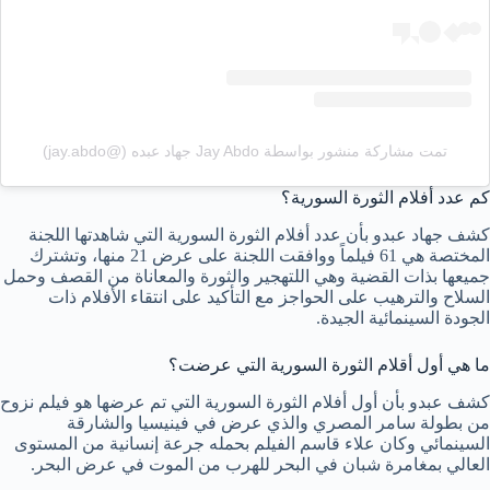
تمت مشاركة منشور بواسطة ‏‎Jay Abdo جهاد عبده‎‏ (@‏‎jay.abdo‎‏)
كم عدد أفلام الثورة السورية؟
كشف جهاد عبدو بأن عدد أفلام الثورة السورية التي شاهدتها اللجنة
المختصة هي 61 فيلماً ووافقت اللجنة على عرض 21 منها، وتشترك
جميعها بذات القضية وهي اللتهجير والثورة والمعاناة من القصف وحمل
السلاح والترهيب على الحواجز مع التأكيد على انتقاء الأفلام ذات
الجودة السينمائية الجيدة.
ما هي أول أقلام الثورة السورية التي عرضت؟
كشف عبدو بأن أول أفلام الثورة السورية التي تم عرضها هو فيلم نزوح
من بطولة سامر المصري والذي عرض في فينيسيا والشارقة
السينمائي وكان علاء قاسم الفيلم بحمله جرعة إنسانية من المستوى
العالي بمغامرة شبان في البحر للهرب من الموت في عرض البحر.