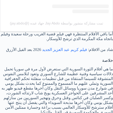
تمت مشاركة منشور بواسطة ‏‎Jay Abdo جهاد عبده‎‏ (@‏‎jay.abdo‎‏)
أما باقي الأفلام المنتظرة فهي فيلم قضية الغريب ورحلة سعيدة وفيلم
باتجاه مكة المكرمة الذي ترشح للأوسكار.
شاد من الافلام:
فيلم كريم عبد العزيز الجديد
2026 بعد الفيل الأزرق
خلاصة
ما هي أفلام الثورة السورية التي ستعرض لأول مرة في سوريا تحمل
دلالات سياسية وفنية عظيمة للشارع السوري وتعود لتلامس النفوس
المتشوقة للسينما المنتقاة من قبل تنظيمات منفلتة تحكم الجغرافية
السورية وتملي عليهم ما المسموح والممنوع كما يحدث بشكل يومي
في شوارع مدن سوريا ووسائل النقل وكان آخرها مقطع فيديو ظهر به
أحد المشرفين على الحواجز العسكرية يوبخ شاب لارتدائه الشورت،
وكسر الصلبان في كنائس وقتل وحرق وتهجير السوريين من منازلهم
بشكل يومي وكان آخرها مذبحة السويداء والتي يفضل أن ينتج عنها
أفلام سترشح للأوسكار العالمي بسبب براعة وجسارة ممثلين الأمن
السوري والحكومة السورية في القتل والتنكيل.