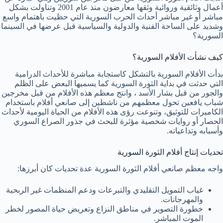
أعمال وثائقية وروائية وثقها معارضون منذ عام 2001 وتناولت بشكل
مباشر أو غير مباشر أحداث الحرب السورية التي حظيت باهتمام واسع
وشديد على الساحة الفنية والدولية والسياسية قبل عرضها في السينما
السورية؟
كيف نشأت الأفلام السورية؟
بدأت الأفلام السورية بالتشكل كاستجابة مباشرة للأحداث الدرامية
التي حدثت في بداية الثورة السورية كما يسميها البعض على الظلم
والجور من قبل بشار الأسد ، وانتج معظم هذه الأفلام من قبل مخرجين
شباب يافعين تحول معظمهم من ناشطين إلى صانعي أفلام باستخدام
الكاميرات للتوثيق، وتنوعت رؤى هذه الأفلام من الحياة اليومية لأحداث
الحصار أو روايات شخصية مؤثرة للبحث في جذور الصراع السوري
وأسبابه وتداعياته.
تحديات إنتاج أفلام الثورة السورية
واجه معظم صانعي أفلام الثورة السورية عدة تحديات كان أبرزها:
غياب التمويل التقليدي والتبرعات ودعم المنظمات غير الربحية
والمهرجانات.
خطورة التصوير في مناطق النزاع وتعريض حياة المصور لخطر
الموت المباشر.