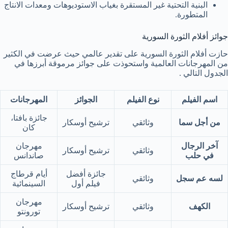
البنية التحتية غير المستقرة بغياب الاستوديوهات ومعدات الانتاج
المتطورة.
جوائز أفلام الثورة السورية
حازت أفلام الثورة السورية على تقدير عالمي حيث عرضت في الكثير
من المهرجانات العالمية واستحوذت على جوائز مرموقة أبرزها في
الجدول التالي .
اسم الفيلم
نوع الفيلم
الجوائز
المهرجانات
جائزة بافتا،
من أجل سما
وثائقي
ترشيح أوسكار
كان
آخر الرجال
مهرجان
وثائقي
ترشيح أوسكار
في حلب
صاندانس
جائزة أفضل
أيام قرطاج
لسه عم سجل
وثائقي
فيلم أول
السينمائية
مهرجان
الكهف
وثائقي
ترشيح أوسكار
تورونتو