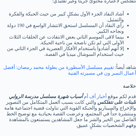
نتفلكس لاعتباره محتوىً جريئاًَ وغير تقليدي:
أشاد النقاد الجزء الأول بشكلٍ كبير من حيث الحبكة والفكرة
والتمثيل.
رأي النقاد أن المسلسل استحق الانتشار الواسع في 190 دولة
ونجاحه الكبير.
بينما لاقى الموسم الثاني بعض الانتقادت عن الحلقات الثلاث
الأولى التي لم تكن ناضجة من ناحية الحبكة.
إلا أنهم أشادوا باستخدام الأفكار العصرية في الجزء الثاني من
حيث استخدام السوشال ميديا في القصة.
شاهد أيضاً:
تقييم مسلسل الأسطورة من بطولة محمد رمضان: أفضل
أعمال النمبر ون في مسيرته الفنية
خلاصة
قدم لكم موقع
أخبار أف أم
أسباب شهرة مسلسل مدرسة الروابي
للبنات على نتفلكس
والتي كانت بسبب العمل المتكامل من التصوير
والإخراج والسيناريو والحبكة القوية التي تناولت قضية اجتماعية هامة
ومنتشرة جداً في المجتمع، وعرضت القصة بحيادية مع توضيح الخط
الفاصل بين الخير والشر ما جعل المشاهدين يستمتعون بالمشاهدة
وفهم الشخصيات بشكلٍ عميق.