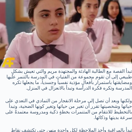
تبدأ القصة مع الطالبة الهادئة والمجتهدة مريم والتي تعيش بشكلٍ
طبيعي إلى أن تقوم مجموعة من الفتيات في المدرسة بالتنمر عليها
ومضايقتها باستمرار بأفعالٍ مؤذية نفسياً وجسدياً، ما يجعلها تكره
المدرسة وتكره فكرة الدراسة وتبدأ بالانعزال في المنزل.
ولكنها وبعد أن تصل إلى مرحلة الانفجار من التمادي في التعدي على
حياتها وشخصيتها تقرر أن تغير من حياتها وتغير كونها الضحية، وتبدأ
بالتخطيط للانتقام من المتنمرات بخطةٍ ذكية ومدروسة معتمدةً على
سرعة بديتها وذكائها.
تبدأ بالمراقبة وأخذ الملاحظة لكل واحدة منهن حتى تكتشف نقاط