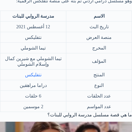
وهو مسلسل درامي أردني تم بثه على منصة نتفلكس الرقمية:
الاسم
مدرسة الروابي للبنات
تاريخ البث
12 أغسطس 2021
منصة العرض
نتفليكس
المخرج
تيما الشوملي
تيما الشوملي مع شيرين كمال
المؤلف
وإسلام الشوملي
المنتج
نتفليكس
النوع
دراما مراهقين
عدد الحلقات
6 حلقات
عدد المواسم
2 موسمين
ما هي قصة مسلسل مدرسة الروابي للبنات؟