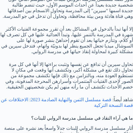
شخصية جديدة بعيداً عن أحداث الموسم الأول، حيث تنضم طالبة
جديدة اسمها “سيرين” إلى المدرسة وتحاول الانسجام بين أصدقائها
وهي فتاة هادئة ومن بيئة محافظة، وتحاول أن تدخل في جو المدرسة.
إلا أنها تبدأ بالدخول في المشاكل بعد أن تقرر مجموعة الفتيات الأكثر
شهرة في المدرسة بالتنمر عليها، وتبدأ العدائية عليها في كل تصرف لها
أو كلام، وتتأزم حياتها بعد أن تقوم إحداهنّ بنشر صورة لها على
السوشال ميديا تجعل الجميع ينظر لها بدونيّة واتهام، فتدخل سيرين في
مشكلة كبيرة لمحاولة إنقاذ حياتها في مدرسة الروابي.
تحاول سيرين أن تدافع عن نفسها وتثبت براءتها إلا أنها في كل مرة
تحاول ذلك تقع في مشكلة أكبر، وتكتشف أنها وقعت في مكانٍ لا
تستطيع العودة منه، وبالتزامن مع ذلك فإنها تكتشف مجموعة من
الصور لإحدى الفتيات المتنمرات وأسرارهن المحرجة المدفونة، وفي
خضم الأحداث تكتشف أن ما رأته منهن لم يكن شخصيتهن الحقيقية.
شاهد أيضاً:
قصة مسلسل الثمن والنهاية الصادمة 2023: الاختلافات عن
قصة النسخة التركية
ما هي آراء النقاد في مسلسل مدرسة الروابي للبنات؟
أثار مسلسل مدرسة الروابي للبنات جدلاً واسعاً بعد نشره على منصة