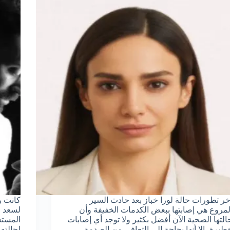
خر تطورات حالة لورا خباز بعد حادث السير
كانت ر
لمروع هي إصابتها ببعض الكدمات الخفيفة وأن
لسعد ر
التها الصحية الآن أفضل بكثير ولا توجد أي إصابات
المستش
طيرة، إلا أنها بحاجة إلى التعافي من الصدمة
لحالته