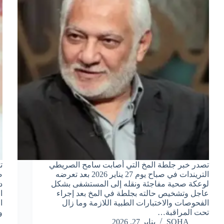
تصدر خبر جلطة المخ التي أصابت سامح الصريطي
ت
التريندات في صباح يوم 27 يناير 2026 بعد تعرضه
ص
لوعكة صحية مفاجئة ونقله إلى المستشفى بشكل
د
عاجل وتشخيص حالته بجلطة في المخ بعد إجراء
ا
الفحوصات والاختبارات الطبية اللازمة وما زال
ا
تحت المراقبة…
و
SOHA
يناير 27, 2026