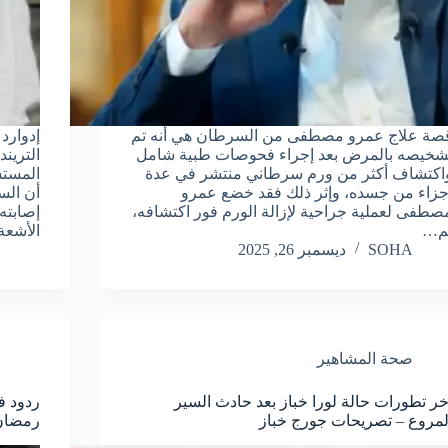
صة علاج عمرو مصطفى من السرطان هي أنه تم
إدوارد
شخيصه بالمرض بعد إجراء فحوصات طبية شامل
الترين
اكتشاف أكثر من ورم سرطاني منتشر في عدة
المستش
جزاء من جسده، وإثر ذلك فقد خضع عمرو
أن الس
صطفى لعملية جراحية لإزالة الورم فور اكتشافه،
إصابته
م…
الأشعة
SOHA
ديسمبر 26, 2025
صحة المشاهير
خر تطورات حالة لورا خباز بعد حادث السير
ردود ف
لمروع – تصريحات جورج خباز
رمضان 